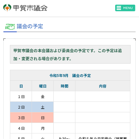
議会の予定
甲賀市議会の本会議および委員会の予定です。この予定は追
加・変更される場合があります。
令和5年9月 議会の予定
日
曜日
時間
内容
１日
金
２日
土
３日
日
４日
月
５日
火
9:30～
令和５年９月定例会（議案審