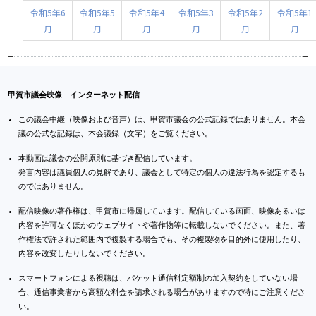
令和5年6
令和5年5
令和5年4
令和5年3
令和5年2
令和5年1
月
月
月
月
月
月
甲賀市議会映像 インターネット配信
この議会中継（映像および音声）は、甲賀市議会の公式記録ではありません。本会
議の公式な記録は、本会議録（文字）をご覧ください。
本動画は議会の公開原則に基づき配信しています。
発言内容は議員個人の見解であり、議会として特定の個人の違法行為を認定するも
のではありません。
配信映像の著作権は、甲賀市に帰属しています。配信している画面、映像あるいは
内容を許可なくほかのウェブサイトや著作物等に転載しないでください。また、著
作権法で許された範囲内で複製する場合でも、その複製物を目的外に使用したり、
内容を改変したりしないでください。
スマートフォンによる視聴は、パケット通信料定額制の加入契約をしていない場
合、通信事業者から高額な料金を請求される場合がありますので特にご注意くださ
い。