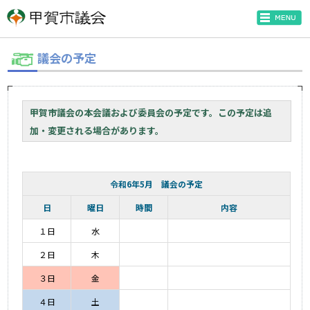
議会の予定
甲賀市議会の本会議および委員会の予定です。この予定は追
加・変更される場合があります。
令和6年5月 議会の予定
日
曜日
時間
内容
１日
水
２日
木
３日
金
４日
土