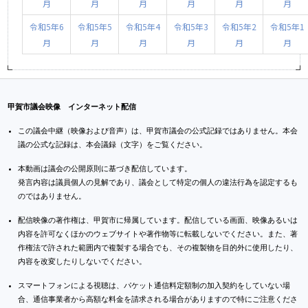
月
月
月
月
月
月
令和5年6
令和5年5
令和5年4
令和5年3
令和5年2
令和5年1
月
月
月
月
月
月
甲賀市議会映像 インターネット配信
この議会中継（映像および音声）は、甲賀市議会の公式記録ではありません。本会
議の公式な記録は、本会議録（文字）をご覧ください。
本動画は議会の公開原則に基づき配信しています。
発言内容は議員個人の見解であり、議会として特定の個人の違法行為を認定するも
のではありません。
配信映像の著作権は、甲賀市に帰属しています。配信している画面、映像あるいは
内容を許可なくほかのウェブサイトや著作物等に転載しないでください。また、著
作権法で許された範囲内で複製する場合でも、その複製物を目的外に使用したり、
内容を改変したりしないでください。
スマートフォンによる視聴は、パケット通信料定額制の加入契約をしていない場
合、通信事業者から高額な料金を請求される場合がありますので特にご注意くださ