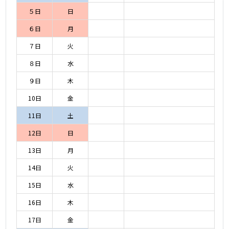
５日
日
６日
月
７日
火
８日
水
９日
木
10日
金
11日
土
12日
日
13日
月
14日
火
15日
水
16日
木
17日
金