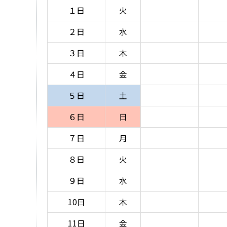
１日
火
２日
水
３日
木
４日
金
５日
土
６日
日
７日
月
８日
火
９日
水
10日
木
11日
金