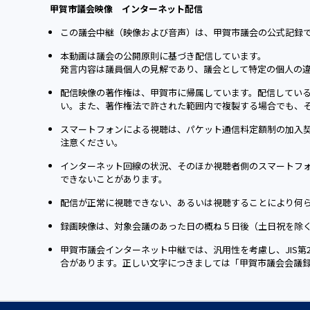
甲賀市議会映像 インターネット配信
この議会中継（映像および音声）は、甲賀市議会の公式記録
本動画は議会の公開原則に基づき配信しています。
発言内容は議員個人の見解であり、議会として特定の個人の
配信映像の著作権は、甲賀市に帰属しています。配信してい
い。また、著作権法で許された範囲内で複製する場合でも、
スマートフォンによる視聴は、パケット通信料定額制の加入
注意ください。
インターネット回線の状況、そのほか視聴者側のスマートフ
できないことがあります。
配信が正常に視聴できない、あるいは視聴することにより何
録画映像は、対象会議のあった日の概ね５日後（土日祝を除
甲賀市議会インターネット中継では、汎用性を考慮し、JIS
合があります。正しい文字につきましては「甲賀市議会会議